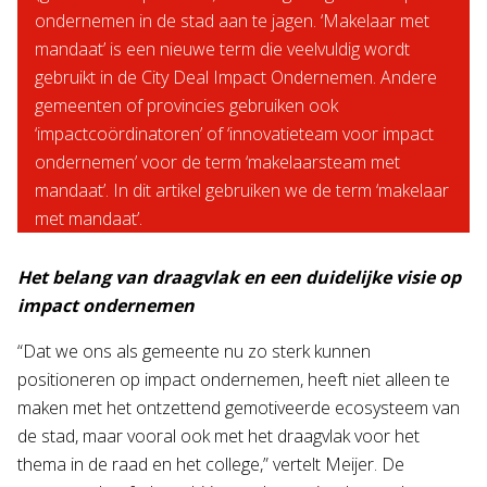
ondernemen in de stad aan te jagen. ‘Makelaar met
mandaat’ is een nieuwe term die veelvuldig wordt
gebruikt in de City Deal Impact Ondernemen. Andere
gemeenten of provincies gebruiken ook
‘impactcoördinatoren’ of ‘innovatieteam voor impact
ondernemen’ voor de term ‘makelaarsteam met
mandaat’. In dit artikel gebruiken we de term ‘makelaar
met mandaat’.
Het belang van draagvlak en een duidelijke visie op
impact ondernemen
“Dat we ons als gemeente nu zo sterk kunnen
positioneren op impact ondernemen, heeft niet alleen te
maken met het ontzettend gemotiveerde ecosysteem van
de stad, maar vooral ook met het draagvlak voor het
thema in de raad en het college,” vertelt Meijer. De