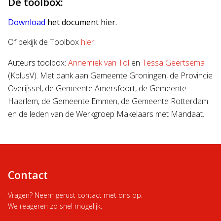
De toolbox:
Download
het document hier.
Of bekijk de Toolbox
hier
.
Auteurs toolbox:
Annemiek van Tol
en
Tessa Geertsema
(KplusV). Met dank aan Gemeente Groningen, de Provincie
Overijssel, de Gemeente Amersfoort, de Gemeente
Haarlem, de Gemeente Emmen, de Gemeente Rotterdam
en de leden van de Werkgroep Makelaars met Mandaat.
Contact
Vragen? Neem gerust contact met ons op.
We reageren zo snel mogelijk.