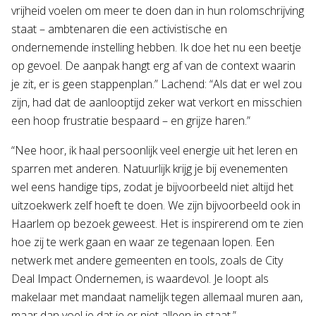
vrijheid voelen om meer te doen dan in hun rolomschrijving
staat – ambtenaren die een activistische en
ondernemende instelling hebben. Ik doe het nu een beetje
op gevoel. De aanpak hangt erg af van de context waarin
je zit, er is geen stappenplan.” Lachend: “Als dat er wel zou
zijn, had dat de aanlooptijd zeker wat verkort en misschien
een hoop frustratie bespaard – en grijze haren.”
“Nee hoor, ik haal persoonlijk veel energie uit het leren en
sparren met anderen. Natuurlijk krijg je bij evenementen
wel eens handige tips, zodat je bijvoorbeeld niet altijd het
uitzoekwerk zelf hoeft te doen. We zijn bijvoorbeeld ook in
Haarlem op bezoek geweest. Het is inspirerend om te zien
hoe zij te werk gaan en waar ze tegenaan lopen. Een
netwerk met andere gemeenten en tools, zoals de City
Deal Impact Ondernemen, is waardevol. Je loopt als
makelaar met mandaat namelijk tegen allemaal muren aan,
maar dan voel je dat je er niet alleen in staat.”