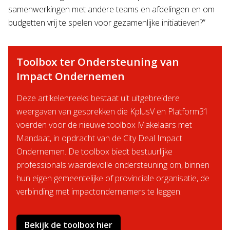
samenwerkingen met andere teams en afdelingen en om
budgetten vrij te spelen voor gezamenlijke initiatieven?”
Toolbox ter Ondersteuning van
Impact Ondernemen
Deze artikelenreeks bestaat uit uitgebreidere
weergaven van gesprekken die KplusV en Platform31
voerden voor de nieuwe toolbox Makelaars met
Mandaat, in opdracht van de City Deal Impact
Ondernemen. De toolbox biedt bestuurlijke
professionals waardevolle ondersteuning om, binnen
hun eigen gemeentelijke of provinciale organisatie, de
verbinding met impactondernemers te leggen.
Bekijk de toolbox hier