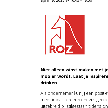
april 19, 2023 @ 16:45
-
19:30
Niet alleen winst maken met j
mooier wordt. Laat je inspirer
drinken.
Als ondernemer kun jij een positie
meer impact creëren. Er zijn geno
uitgebreid bij stilgestaan tijdens o