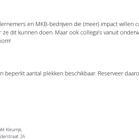
dernemers en MKB-bedrijven die (meer) impact willen c
er ze dit kunnen doen. Maar ook collega’s vanuit onderw
lkom!
 een beperkt aantal plekken beschikbaar. Reserveer daar
é Kleurrijk,
derstraat 2A