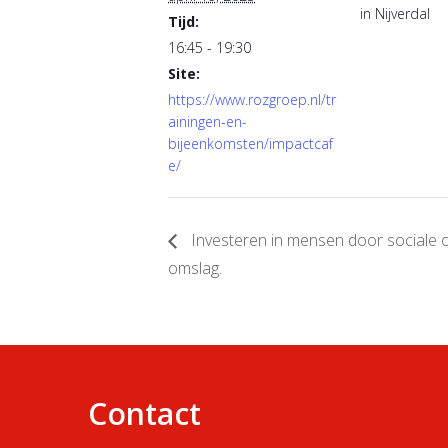
in Nijverdal
Tijd:
16:45 - 19:30
Site:
https://www.rozgroep.nl/tr
ainingen-en-
bijeenkomsten/impactcaf
e/
Investeren in mensen door sociale 
omslag.
Contact