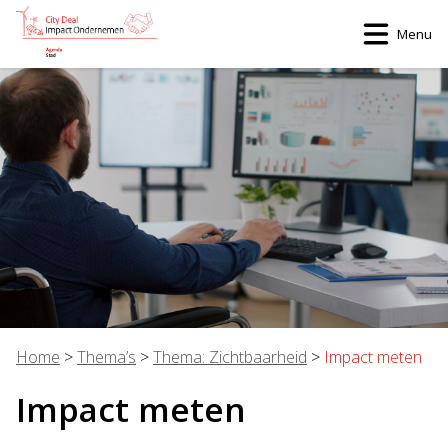
Menu
Home
>
Thema’s
>
Thema: Zichtbaarheid
>
Impact meten
Impact meten