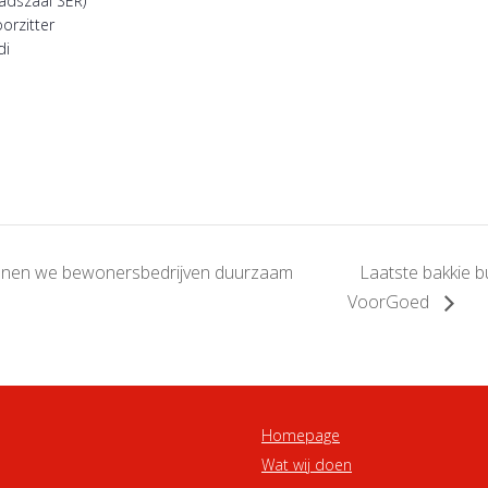
adszaal SER)
orzitter
di
unnen we bewonersbedrijven duurzaam
Laatste bakkie bu
VoorGoed
Homepage
Wat wij doen