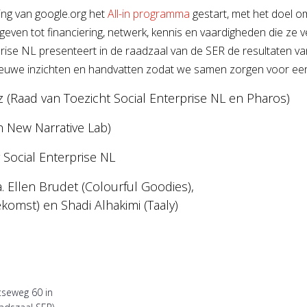
ing van google.org het
All-in programma
gestart, met het doel 
even tot financiering, netwerk, kennis en vaardigheden die ze 
prise NL presenteert in de raadzaal van de SER de resultaten v
euwe inzichten en handvatten zodat we samen zorgen voor een i
aad van Toezicht Social Enterprise NL en Pharos)
 New Narrative Lab)
 Social Enterprise NL
. Ellen Brudet (Colourful Goodies),
komst) en Shadi Alhakimi (Taaly)
seweg 60 in