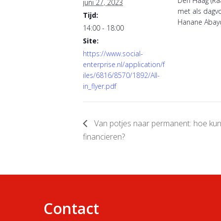
Den Haag (Ra
juni 27, 2023
met als dagvo
Tijd:
Hanane Abay
14:00 - 18:00
Site:
https://www.social-
enterprise.nl/application/f
iles/6816/8570/1892/All-
in_flyer.pdf
Van potjes naar permanent: hoe k
financieren?
Contact