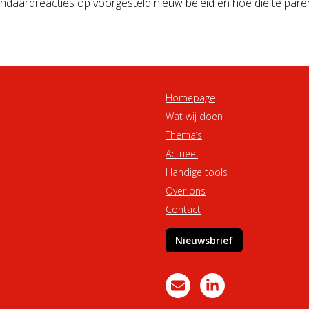
ndaardreacties op voorgesteld nieuw beleid en hoe die te pare
Homepage
Wat wij doen
Thema’s
Actueel
Handige tools
Over ons
Contact
Nieuwsbrief