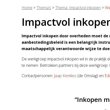
Home
>
Thema’s
>
Thema: Impactvol inkopen
>
We
Impactvol inkope
Impactvol inkopen door overheden moet de n
aanbestedingsbeleid is een belangrijk instr
maatschappelijk verantwoorde wijze te doen
De werkgroep impactvol inkopen wil in de praktijk
te nemen. Betrokken partners bij deze werkgroep
Contactpersonen:
Jaap Kemkes
(de Omslag) en
Ed
“Inkopen m