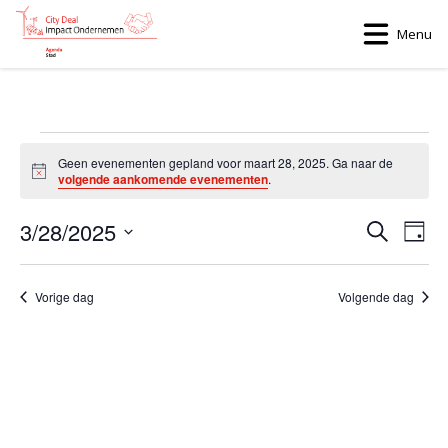
Menu
Evenementen
Geen evenementen gepland voor maart 28, 2025. Ga naar de
Bericht
volgende aankomende evenementen
.
in
3/28/2025
Evenem
Ev
Zoeken
maart
Dag
we
Zoeken
Selecteer
een
28,
nav
en
Vorige dag
Volgende dag
datum.
weergev
2025
navigati