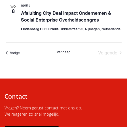
april 8
WO
8
Afsluiting City Deal Impact Ondernemen &
Social Enterprise Overheidscongres
Lindenberg Cultuurhuis
Ridderstraat 23, Nijmegen, Netherlands
Vandaag
Volgende
Evenementen
Vorige
Eveneme
Contact
Vragen? Neem gerust contact met ons op.
We reageren zo snel mogelijk.