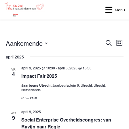
Menu
Evenementen
Aankomende
Evenem
Ev
Zoeken
Lijst
we
Zoeken
Selecteer
een
april 2025
nav
en
datum.
weergev
april 3, 2025 @ 10:30
-
april 5, 2025 @ 15:30
VR
4
navigati
Impact Fair 2025
Jaarbeurs Utrecht
Jaarbeursplein 6, Utrecht, Utrecht,
Netherlands
€15 – €150
april 9, 2025
WO
9
Social Enterprise Overheidscongres: van
Ravijn naar Regie