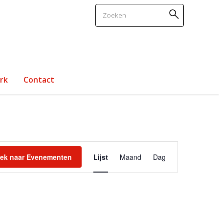
Zoeken
rk
Contact
Evenement
ek naar Evenementen
Lijst
Maand
Dag
weergaven
navigatie