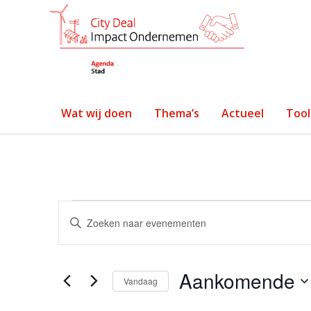
Wat wij doen
Thema’s
Actueel
Tool
Evenementen
Evenementen
Vul
een
Zoeken
keyword
in.
en
Aankomende
Zoek
Vandaag
voor
weergeven
Selecteer
Evenementen