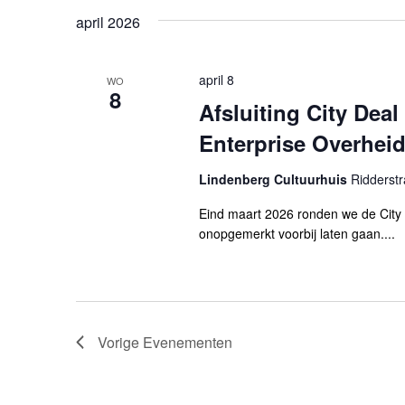
een
navigatie
met
april 2026
datum.
keyword.
april 8
WO
8
Afsluiting City Dea
Enterprise Overhei
Lindenberg Cultuurhuis
Ridderstr
Eind maart 2026 ronden we de City 
onopgemerkt voorbij laten gaan....
Vorige
Evenementen