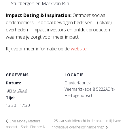
Stuifbergen en Mark van Rijn
Impact Dating & Inspiration:
Ontmoet sociaal
ondernemers – sociaal bewogen bedrijven – (lokale)
overheden – impact investors en ontdek producten
waarmee je zorgt voor meer impact.
Kijk voor meer informatie op de
website
.
GEGEVENS
LOCATIE
Datum:
Gruyterfabriek
Veemarktkade 8 5222AE ‘s-
juni 6, 2023
Hertogenbosch
Tijd:
13:30 - 17:30
25 jaar subsidierecht in de praktijk: tijd voor
Live Money Matters
podcast – Social Finance NL
innovatieve overheidsfinanciering?