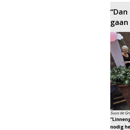
“Dan 
gaan
Suus de Gro
“Linneng
nodig he