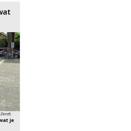
wat
 Dordt.
wat je