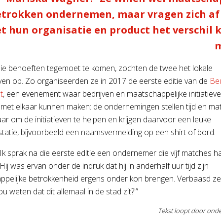
etrokken ondernemen, maar vragen zich af
t hun organisatie en product het verschil
ie behoeften tegemoet te komen, zochten de twee het lokale
even op. Zo organiseerden ze in 2017 de eerste editie van de
Beu
t
, een evenement waar bedrijven en maatschappelijke initiatiev
 met elkaar kunnen maken: de ondernemingen stellen tijd en mat
ar om de initiatieven te helpen en krijgen daarvoor een leuke
tatie, bijvoorbeeld een naamsvermelding op een shirt of bord.
Ik sprak na die eerste editie een ondernemer die vijf matches h
ij was ervan onder de indruk dat hij in anderhalf uur tijd zijn
pelijke betrokkenheid ergens onder kon brengen. Verbaasd zei 
u weten dat dit allemaal in de stad zit?'”
Tekst loopt door onde