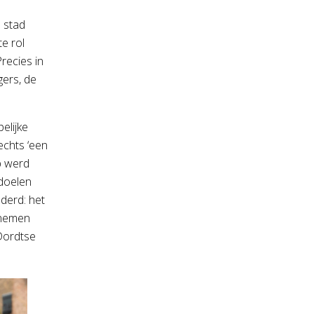
 stad
e rol
recies in
gers, de
elijke
echts ‘een
b werd
 doelen
nderd: het
rnemen
 Dordtse