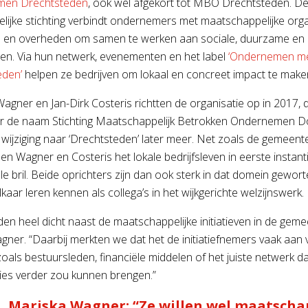
men Drechtsteden
, ook wel afgekort tot MBO Drechtsteden. D
lijke stichting verbindt ondernemers met maatschappelijke orga
s en overheden om samen te werken aan sociale, duurzame en i
en. Via hun netwerk, evenementen en het label
‘Ondernemen me
eden’
helpen ze bedrijven om lokaal en concreet impact te make
agner en Jan-Dirk Costeris richtten de organisatie op in 2017, d
r de naam Stichting Maatschappelijk Betrokken Ondernemen D
 wijziging naar ‘Drechtsteden’ later meer. Net zoals de gemeente
n Wagner en Costeris het lokale bedrijfsleven in eerste instant
le bril. Beide oprichters zijn dan ook sterk in dat domein gewort
kaar leren kennen als collega’s in het wijkgerichte welzijnswerk.
en heel dicht naast de maatschappelijke initiatieven in de geme
agner. “Daarbij merkten we dat het de initiatiefnemers vaak aan 
zoals bestuursleden, financiële middelen of het juiste netwerk d
ies verder zou kunnen brengen.”
Mariska Wagner: “Ze willen wel maatscha