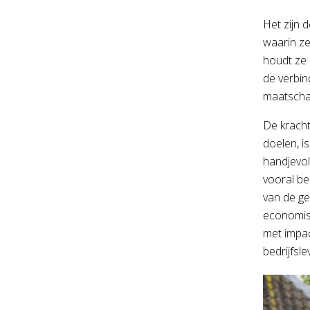
Het zijn 
waarin ze
houdt ze 
de verbind
maatschap
De kracht
doelen, i
handjevol
vooral be
van de ge
economisc
met impac
bedrijfsle