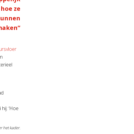
 hoe ze
 kunnen
maken”
rsvloer
en
erieel
ad
hij: ‘Hoe
r het kader.