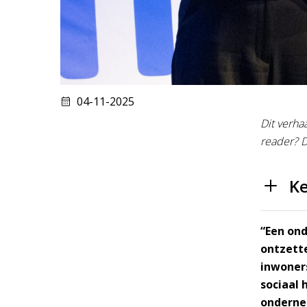
04-11-2025
Dit verha
reader? 
Ke
“Een on
ontzett
inwoners
sociaal 
ondernem