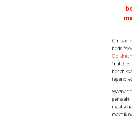
b
me
Om aan d
bedrijfsl
Dordrech
‘matches’
beschikba
tegenpres
Wagner: “
gemaakt. H
maatschap
moet ik no