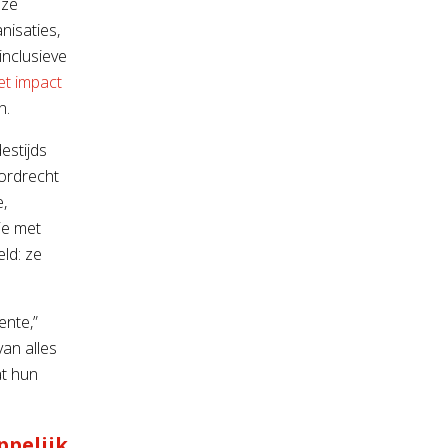
eze
nisaties,
nclusieve
t impact
n.
estijds
ordrecht
,
ie met
eld: ze
ente,”
van alles
at hun
ppelijk