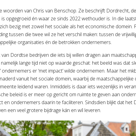
de woorden van Chris van Benschop. Ze beschrijft Dordrecht, de
 is opgegroeid én waar ze sinds 2022 wethouder is. In die laatst
zich bezig met zowel het sociale als het economische domein. P
ing tussen die twee wil ze het verschil maken: tussen de vrijwilli
pelijke organisaties én de betrokken ondernemers.
 van Dordtse bedrijven die iets bij willen dragen aan maatschapp
s namelijk lange tijd niet op waarde geschat: het beeld was dat sl
’ ondernemers er ‘met impact’ wilde ondernemen. Maar het mk
naderd vanuit het sociale domein, waarbij de maatschappelijke
meente leidend waren. Inmiddels is daar iets wezenlijks in vera
he beleid is er meer op gericht om ruimte te geven aan onde
t en ondernemers daarin te faciliteren. Sindsdien blijkt dat het
ven een veel grotere bijdrage kán en wíl leveren.