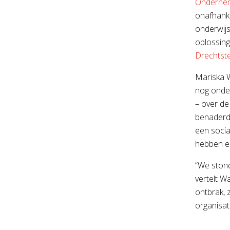
Onderne
onafhanke
onderwij
oplossing
Drechtst
Mariska W
nog onde
– over de
benaderde
een socia
hebben el
“We stond
vertelt W
ontbrak, 
organisat