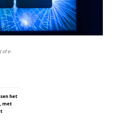
 of e-
sen het
, met
ot