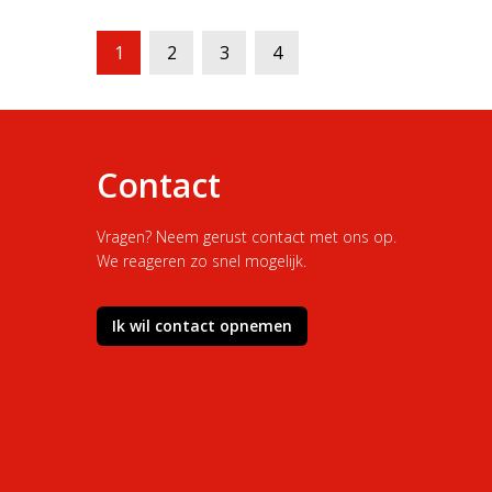
Berichten
1
2
3
4
paginering
Contact
Vragen? Neem gerust contact met ons op.
We reageren zo snel mogelijk.
Ik wil contact opnemen