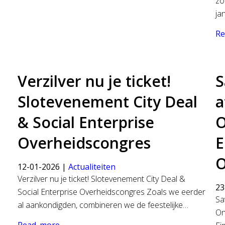
zo
ja
Re
Verzilver nu je ticket!
S
Slotevenement City Deal
a
& Social Enterprise
O
Overheidscongres
E
O
12-01-2026 |
Actualiteiten
Verzilver nu je ticket! Slotevenement City Deal &
23
Social Enterprise Overheidscongres Zoals we eerder
Sa
al aankondigden, combineren we de feestelijke…
On