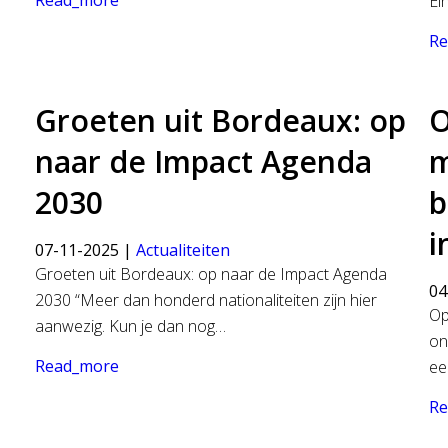
Read_more
Ei
Re
Groeten uit Bordeaux: op
O
naar de Impact Agenda
m
2030
b
i
07-11-2025 |
Actualiteiten
Groeten uit Bordeaux: op naar de Impact Agenda
04
2030 “Meer dan honderd nationaliteiten zijn hier
Op
aanwezig. Kun je dan nog…
on
Read_more
ee
Re