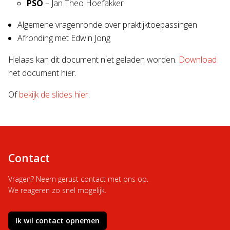
PSO
– Jan Theo Hoefakker
Algemene vragenronde over praktijktoepassingen
Afronding met Edwin Jong
Helaas kan dit document niet geladen worden.
Download
het document hier.
Of
bekijk de slides hier
.
Contact
Vragen? Neem gerust contact met ons op.
We reageren zo snel mogelijk.
Ik wil contact opnemen