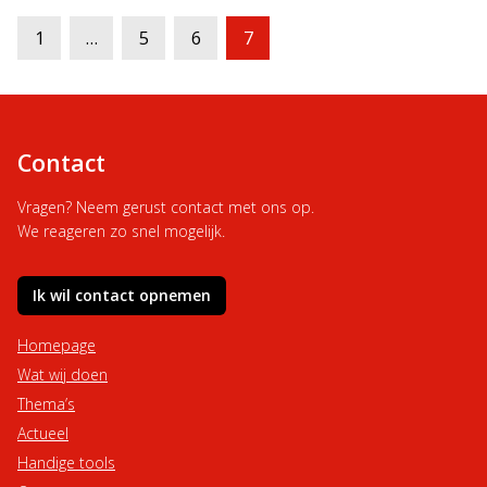
Berichten
1
…
5
6
7
paginering
Contact
Vragen? Neem gerust contact met ons op.
We reageren zo snel mogelijk.
Ik wil contact opnemen
Homepage
Wat wij doen
Thema’s
Actueel
Handige tools